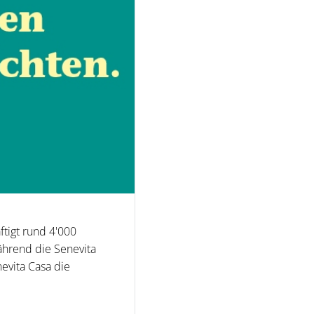
ftigt rund 4'000
ährend die Senevita
evita Casa die