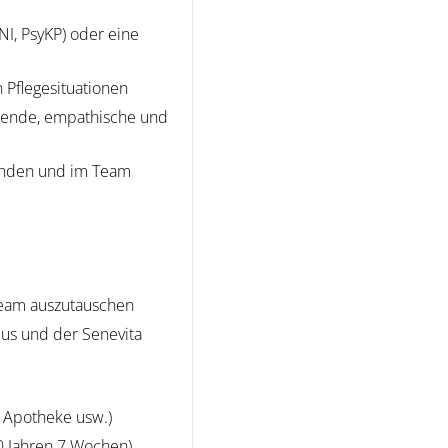
NI, PsyKP) oder eine
 Pflegesituationen
tzende, empathische und
enden und im Team
 Team auszutauschen
us und der Senevita
, Apotheke usw.)
60 Jahren 7 Wochen)