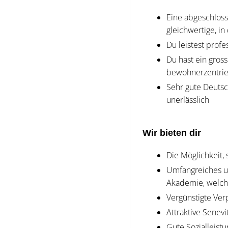
Eine abgeschloss
gleichwertige, i
Du leistest prof
Du hast ein gros
bewohnerzentrier
Sehr gute Deuts
unerlässlich
Wir bieten dir
Die Möglichkeit,
Umfangreiches u
Akademie, welche
Vergünstigte Ver
Attraktive Senevi
Gute Sozialleist