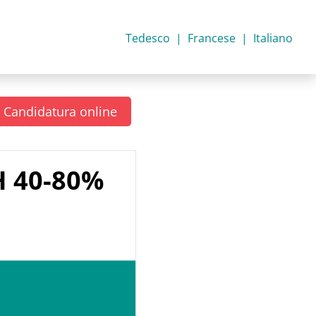
Tedesco
Francese
Italiano
Candidatura online
H 40-80%