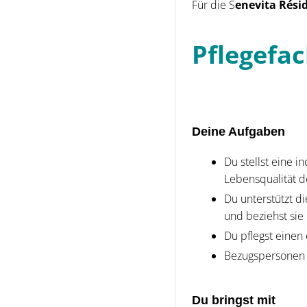
Für die S
enevita Rési
Pflegefac
Deine Aufgaben
Du stellst eine i
Lebensqualität d
Du unterstützt d
und beziehst sie
Du pflegst eine
Bezugspersonen 
Du bringst mit