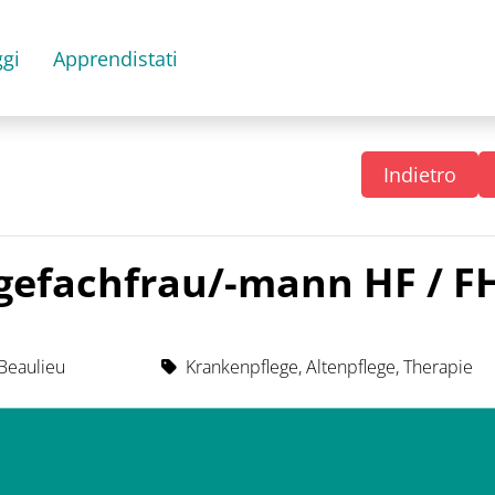
gi
Apprendistati
Indietro
egefachfrau/-mann HF / F
Beaulieu
Krankenpflege, Altenpflege, Therapie