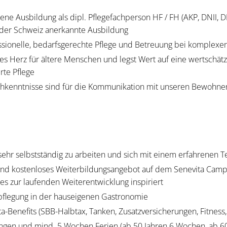
ene Ausbildung als dipl. Pflegefachperson HF / FH (AKP, DNII, D
n der Schweiz anerkannte Ausbildung
essionelle, bedarfsgerechte Pflege und Betreuung bei komplexen
ses Herz für ältere Menschen und legst Wert auf eine wertschä
te Pflege
chkenntnisse sind für die Kommunikation mit unseren Bewohn
 sehr selbstständig zu arbeiten und sich mit einem erfahrenen
nd kostenloses Weiterbildungsangebot auf dem Senevita Camp
s zur laufenden Weiterentwicklung inspiriert
pflegung in der hauseigenen Gastronomie
ta-Benefits (SBB-Halbtax, Tanken, Zusatzversicherungen, Fitness
ungen und mind. 5 Wochen Ferien (ab 50 Jahren 6 Wochen, ab 