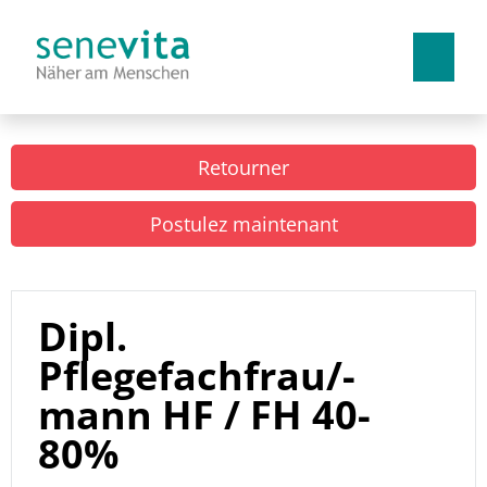
Allemand
Français
Italien
Retourner
Travailler chez nous
Postulez maintenant
Avantages
Places d'apprentissage
Dipl.
Pflegefachfrau/-
mann HF / FH 40-
80%