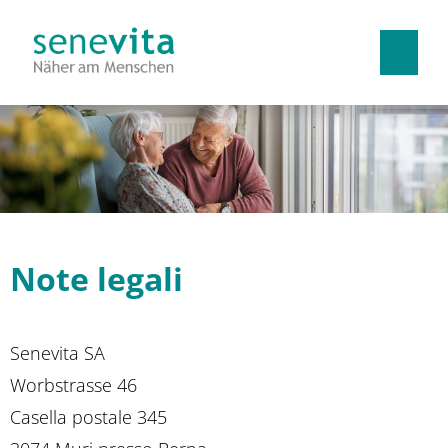
Tedesco
Francese
Italiano
Lavorare con noi
Vantaggi
Note legali
Apprendistati
Senevita SA
Worbstrasse 46
Casella postale 345