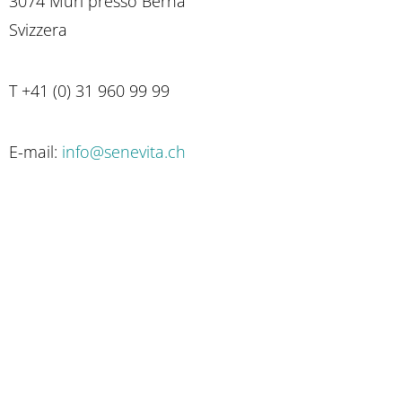
3074 Muri presso Berna
Svizzera
T +41 (0) 31 960 99 99
E-mail:
info@senevita.ch