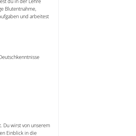
est du in der Lehre
ige Blutentnahme,
Aufgaben und arbeitest
 Deutschkenntnisse
t. Du wirst von unserem
n Einblick in die