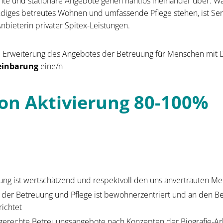
te und stationäre Angebote gehen nahtlos ineinander über. W
ändiges betreutes Wohnen und umfassende Pflege stehen, ist Sen
bieterin privater Spitex-Leistungen.
e Erweiterung des Angebotes der Betreuung für Menschen mit
reinbarung
eine/n
on Aktivierung 80-100%
ung ist wertschätzend und respektvoll den uns anvertrauten 
 der Betreuung und Pflege ist bewohnerzentriert und an den B
ichtet
sgerechte Betreuungsangebote nach Konzepten der Biografie-Arb