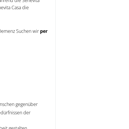
ährend die Senevita
evita Casa die
 Demenz Suchen wir
per
Menschen gegenüber
edürfnissen der
eit gestalten