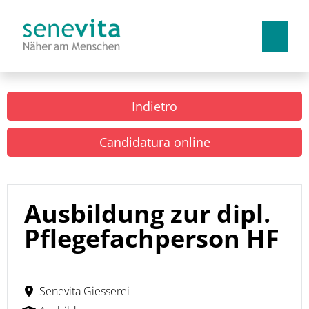
Tedesco
Francese
Italiano
Indietro
Lavorare con noi
Candidatura online
Vantaggi
Apprendistati
Ausbildung zur dipl.
Pflegefachperson HF
Senevita Giesserei