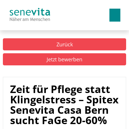
Deutsch
Französisch
Italienisch
Zurück
Arbeiten bei uns
Jetzt bewerben
Benefits
Lehrstellen
Zeit für Pflege statt
Klingelstress – Spitex
Senevita Casa Bern
sucht FaGe 20-60%