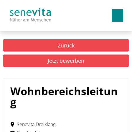
Deutsch
Französisch
Italienisch
Zurück
Arbeiten bei uns
Jetzt bewerben
Benefits
Lehrstellen
Wohnbereichsleitun
g
Senevita Dreiklang