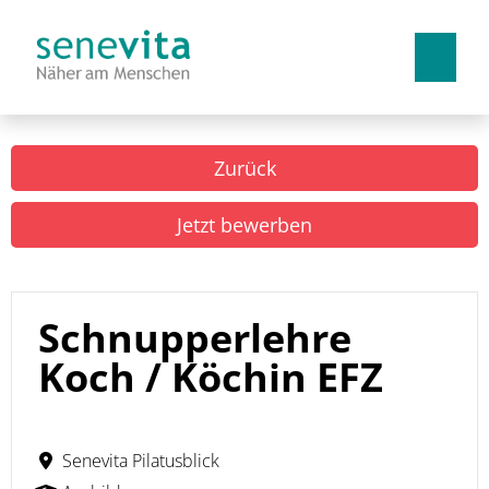
Deutsch
Französisch
Italienisch
Zurück
Arbeiten bei uns
Jetzt bewerben
Benefits
Lehrstellen
Schnupperlehre
Koch / Köchin EFZ
Senevita Pilatusblick