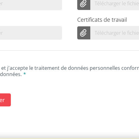
er
Télécharger le fichie
Certificats de travail
er
Télécharger le fichie
e et j'accepte le traitement de données personnelles confo
s données.
er