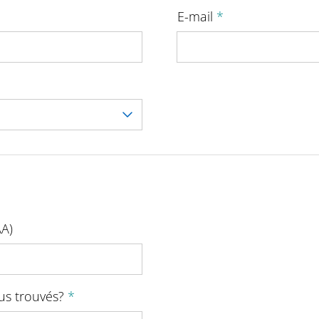
E-mail
*
AA)
us trouvés?
*