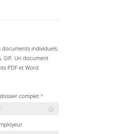
s documents individuels.
NG, GIF. Un document
ents PDF et Word
 dossier complet
*
r
employeur