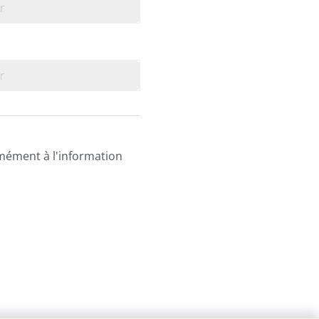
r
r
rmément à l'information