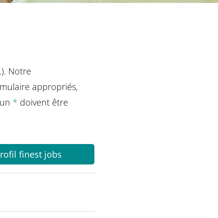
). Notre
mulaire appropriés,
d'un
*
doivent être
ofil finest jobs