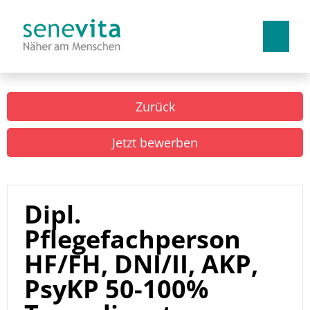
Deutsch
Französisch
Italienisch
Zurück
Arbeiten bei uns
Jetzt bewerben
Benefits
Lehrstellen
Dipl.
Pflegefachperson
HF/FH, DNI/II, AKP,
PsyKP 50-100%