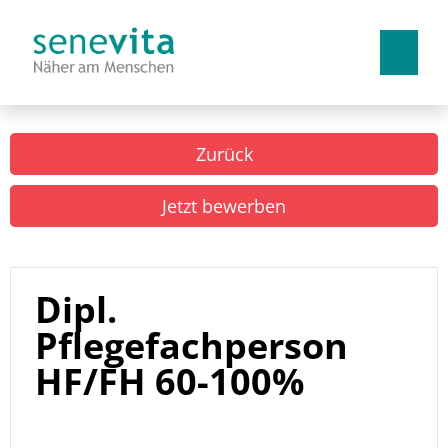
Deutsch
Französisch
Italienisch
Zurück
Arbeiten bei uns
Jetzt bewerben
Benefits
Lehrstellen
Dipl.
Pflegefachperson
HF/FH 60-100%