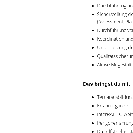
Durchführung und
Sicherstellung d
(Assessment, Plan
Durchführung vo
Koordination un
Unterstützung de
Qualitätssicheru
Aktive Mitgestal
Das bringst du mit
Tertiärausbildun
Erfahrung in der
InterRAI-HC Weit
Perigonerfahrung
Du triffst selbs