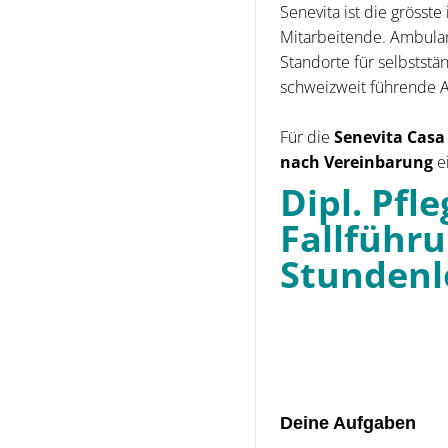
Senevita ist die grösste
Mitarbeitende. Ambulan
Standorte für selbstst
schweizweit führende An
Für die
Senevita Casa
nach Vereinbarung
e
Dipl. Pfl
Fallführ
Stunden
Deine Aufgaben