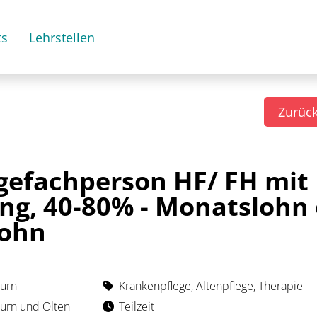
ts
Lehrstellen
Zurüc
egefachperson HF/ FH mit
ung, 40-80% - Monatslohn
lohn
hurn
Krankenpflege, Altenpflege, Therapie
hurn und Olten
Teilzeit