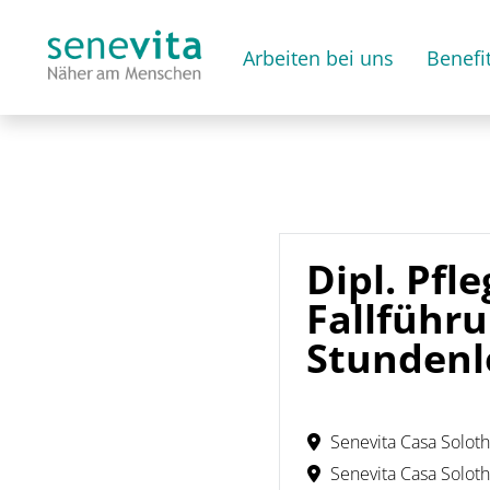
Arbeiten bei uns
Benefi
Dipl. Pfl
Fallführ
Stunden
Senevita Casa Solot
Senevita Casa Solot