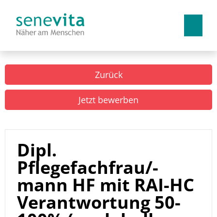
Deutsch
Französisch
Italienisch
Zurück
Arbeiten bei uns
Jetzt bewerben
Benefits
Lehrstellen
Dipl.
Pflegefachfrau/-
mann HF mit RAI-HC
Verantwortung 50-