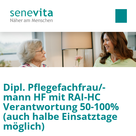
Deutsch
Französisch
Italienisch
Arbeiten bei uns
Benefits
Dipl. Pflegefachfrau/-
Lehrstellen
mann HF mit RAI-HC
Verantwortung 50-100%
(auch halbe Einsatztage
möglich)