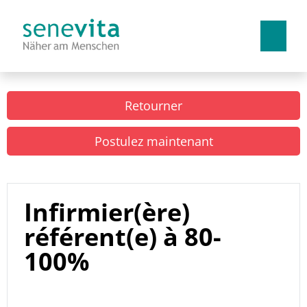
Allemand
Français
Italien
Retourner
Travailler chez nous
Postulez maintenant
Avantages
Places d'apprentissage
Infirmier(ère)
référent(e) à 80-
100%