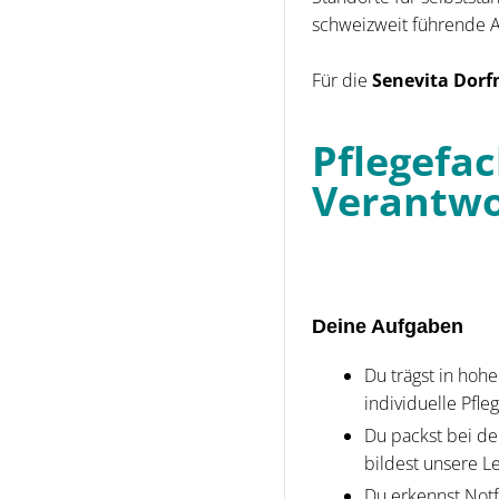
schweizweit führende An
Für die
Senevita Dor
Pflegefa
Verantwo
Deine Aufgaben
Du trägst in hoh
individuelle Pfl
Du packst bei de
bildest unsere L
Du erkennst Notf