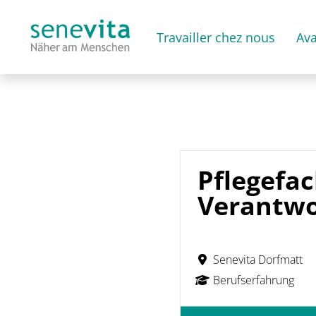
Travailler chez nous
Av
Pflegefa
Verantwo
Senevita Dorfmatt
Berufserfahrung