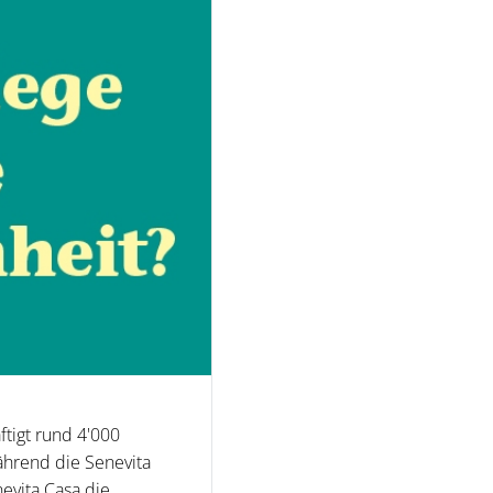
ftigt rund 4'000
ährend die Senevita
evita Casa die