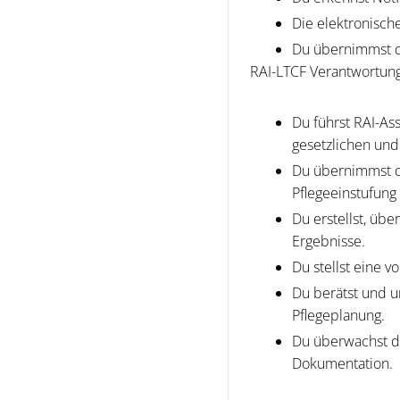
Die elektronisch
Du übernimmst di
RAI-LTCF Verantwortung
Du führst RAI-As
gesetzlichen und
Du übernimmst di
Pflegeeinstufun
Du erstellst, übe
Ergebnisse.
Du stellst eine 
Du berätst und u
Pflegeplanung.
Du überwachst di
Dokumentation.