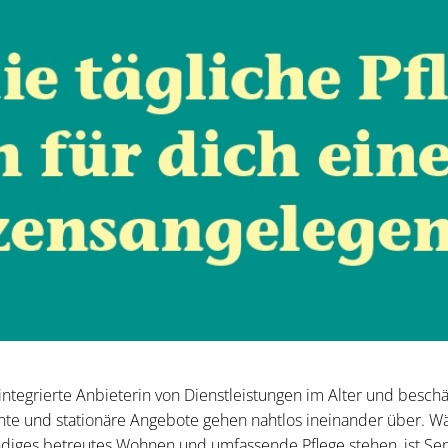
 integrierte Anbieterin von Dienstleistungen im Alter und beschä
te und stationäre Angebote gehen nahtlos ineinander über. W
ändiges betreutes Wohnen und umfassende Pflege stehen, ist Sen