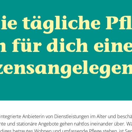
 integrierte Anbieterin von Dienstleistungen im Alter und beschä
te und stationäre Angebote gehen nahtlos ineinander über. W
ändiges betreutes Wohnen und umfassende Pflege stehen, ist Sen