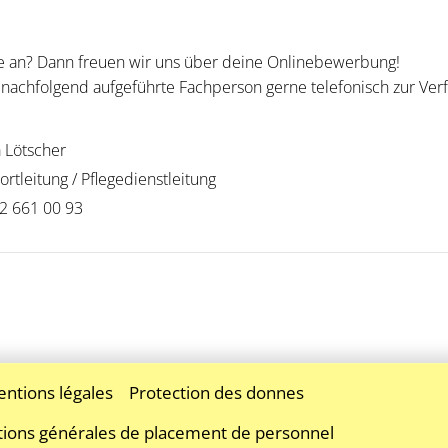
lle an? Dann freuen wir uns über deine Onlinebewerbung!
e nachfolgend aufgeführte Fachperson gerne telefonisch zur Ver
 Lötscher
ortleitung / Pflegedienstleitung
2 661 00 93
ntions légales
Protection des donnes
tions générales de placement de personnel