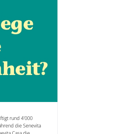
ftigt rund 4'000
ährend die Senevita
evita Casa die