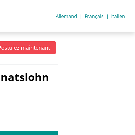
Allemand
Français
Italien
Postulez maintenant
natslohn